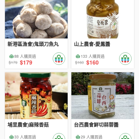
新港區漁會)鬼頭刀魚丸
山上農會-愛鳳醬
88 人購買過
133 人購買過
$179
$160
$179
$160
埔里農會)麻辣香菇
台西農會鮮切蒜蓉醬
33 人購買過
29 人購買過