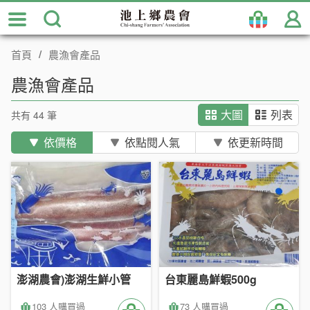
跳
到
主
首頁
農漁會產品
要
內
農漁會產品
容
區
共有 44 筆
大圖
列表
塊
依價格
依點閱人氣
依更新時間
澎湖農會)澎湖生鮮小管
台東麗島鮮蝦500g
103 人購買過
73 人購買過