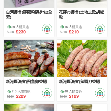
白河農會)蓮藕粉隨身包(全
花蓮市農會)土地之歌胡椒
素)
粒
89 人購買過
16 人購買過
$230
$210
$230
$210
新港區漁會)飛魚卵香腸
新港區漁會)鬼頭刀香腸
113 人購買過
48 人購買過
$209
$199
$209
$199