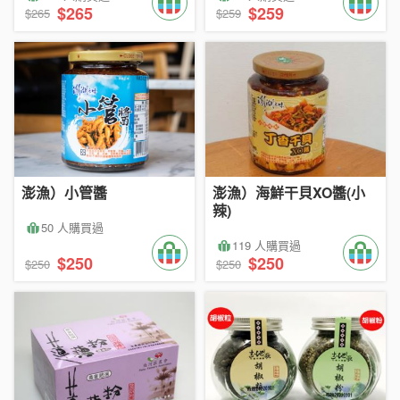
$265
$259
$265
$259
澎漁）小管醬
澎漁）海鮮干貝XO醬(小
辣)
50 人購買過
119 人購買過
$250
$250
$250
$250