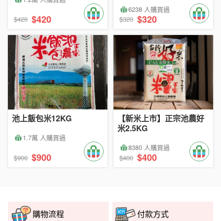
6238 人購買過
$420
$320
$420
$320
池上飯包米12KG
【新米上市】正宗池農好
米2.5KG
1.7萬 人購買過
8380 人購買過
$900
$400
$900
$400
購物流程
付款方式