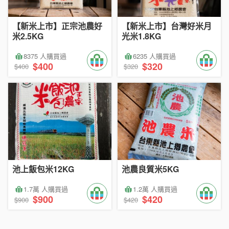
【新米上市】正宗池農好
【新米上市】台灣好米月
米2.5KG
光米1.8KG
8375 人購買過
6235 人購買過
$400
$320
$400
$320
池上飯包米12KG
池農良質米5KG
1.7萬 人購買過
1.2萬 人購買過
$900
$420
$900
$420