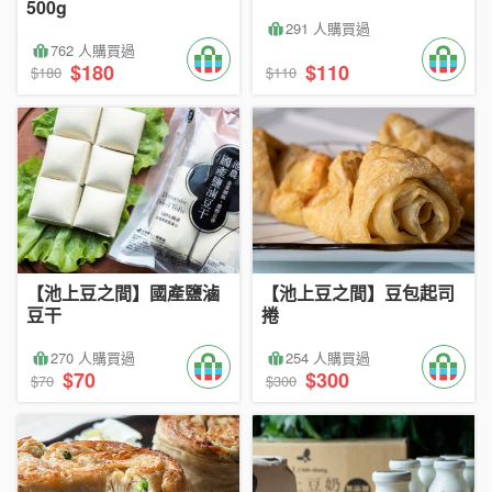
500g
291 人購買過
762 人購買過
$180
$110
$180
$110
【池上豆之間】國產鹽滷
【池上豆之間】豆包起司
豆干
捲
270 人購買過
254 人購買過
$70
$300
$70
$300