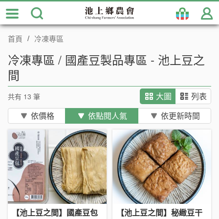
跳
到
主
首頁
冷凍專區
要
內
冷凍專區 / 國產豆製品專區 - 池上豆之
容
間
區
塊
共有 13 筆
大圖
列表
依價格
依點閱人氣
依更新時間
【池上豆之間】國產豆包
【池上豆之間】秘緻豆干