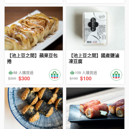
【池上豆之間】蘋果豆包
【池上豆之間】國產鹽滷
捲
凍豆腐
88 人購買過
109 人購買過
$300
$100
$300
$100