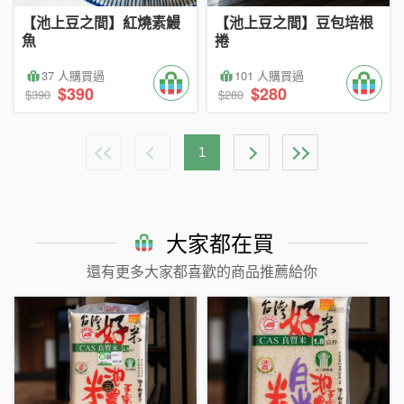
【池上豆之間】紅燒素鰻
【池上豆之間】豆包培根
魚
捲
37 人購買過
101 人購買過
$390
$280
$390
$280
1
大家都在買
還有更多大家都喜歡的商品推薦給你