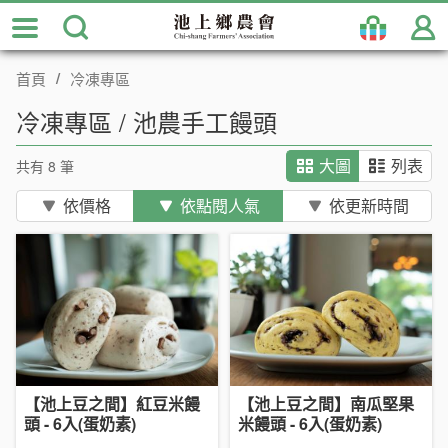
跳
到
主
首頁
冷凍專區
要
內
冷凍專區 / 池農手工饅頭
容
區
共有 8 筆
大圖
列表
塊
依價格
依點閱人氣
依更新時間
【池上豆之間】紅豆米饅
【池上豆之間】南瓜堅果
頭 - 6入(蛋奶素)
米饅頭 - 6入(蛋奶素)