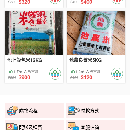
$320
$400
$320
$400
池上飯包米12KG
池農良質米5KG
1.7萬 人購買過
1.2萬 人購買過
$900
$420
$900
$420
購物流程
付款方式
配送及運費
客服信箱