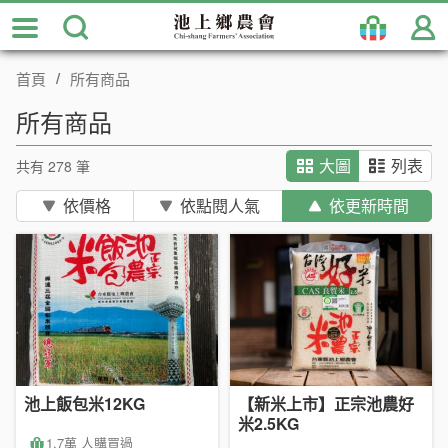
跳
到
主
首頁
所有商品
要
內
所有商品
容
區
共有 278 筆
大圖
列表
塊
依價格
依點閱人氣
依更新時間
池上飯包米12KG
【新米上市】正宗池農好
米2.5KG
1.7萬 人購買過