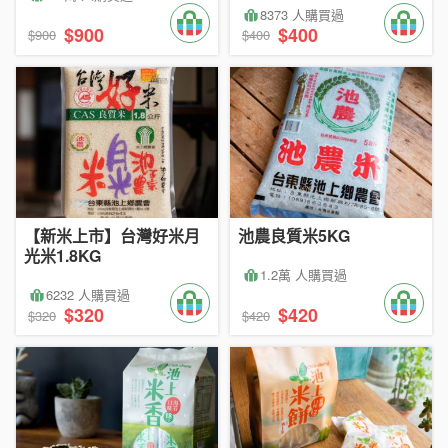
8373 人購買過
$900
$400
$900
$400
【新米上市】台灣好米月
池農良質米5KG
光米1.8KG
1.2萬 人購買過
6232 人購買過
$320
$420
$320
$420