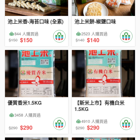
池上米香-海苔口味 (全素)
池上米餅-椒鹽口味
844 人購買過
2523 人購買過
$150
$140
$150
$140
優質香米1.5KG
【新米上市】有機白米
1.5KG
3458 人購買過
4910 人購買過
$290
$290
$290
$290