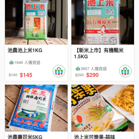
池農池上米1KG
【新米上市】有機糙米
1.5KG
1646 人購買過
3657 人購買過
$145
$290
$145
$290
池農壽司米5KG
池上米可樂果-蒜味