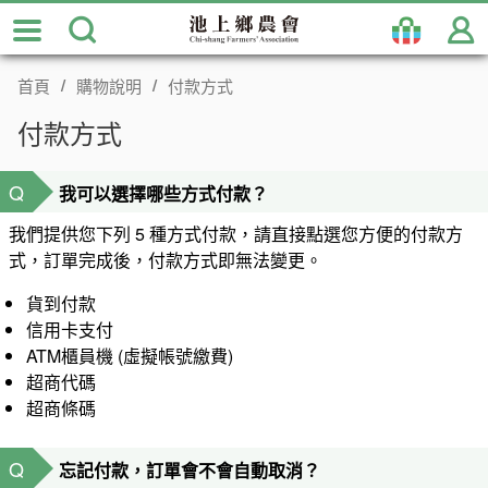
跳
到
主
首頁
購物說明
付款方式
要
內
付款方式
容
區
Q
我可以選擇哪些方式付款？
塊
我們提供您下列 5 種方式付款，請直接點選您方便的付款方
式，訂單完成後，付款方式即無法變更。
貨到付款
信用卡支付
ATM櫃員機 (虛擬帳號繳費)
超商代碼
超商條碼
Q
忘記付款，訂單會不會自動取消？