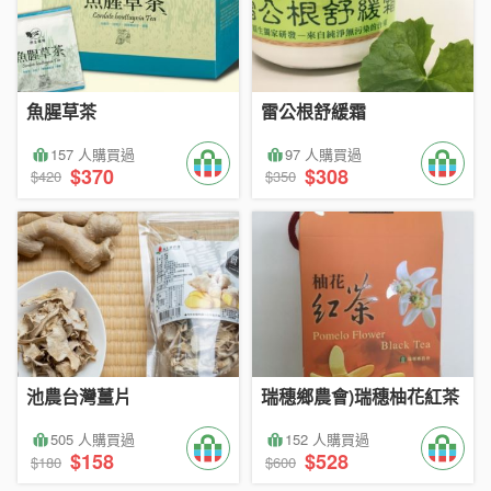
魚腥草茶
雷公根舒緩霜
157 人購買過
97 人購買過
$370
$308
$420
$350
池農台灣薑片
瑞穗鄉農會)瑞穗柚花紅茶
505 人購買過
152 人購買過
$158
$528
$180
$600