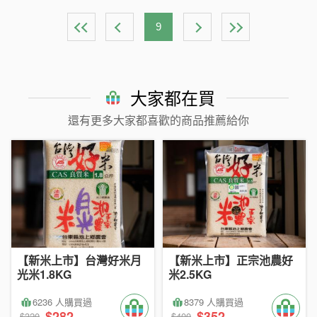
9
大家都在買
還有更多大家都喜歡的商品推薦給你
【新米上市】台灣好米月
【新米上市】正宗池農好
光米1.8KG
米2.5KG
6236 人購買過
8379 人購買過
$282
$352
$320
$400