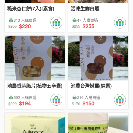
糙米杏仁餅(7入){素食}
活凍生鮮白蝦
313 人購買過
47 人購買過
$220
$255
$250
$255
池農香蒜脆片(植物五辛素)
池農台灣嫩薑(純素)
592 人購買過
216 人購買過
$194
$150
$220
$170