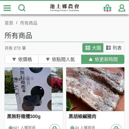
跳
到
主
首頁
所有商品
要
內
所有商品
容
區
共有 272 筆
大圖
列表
塊
依價格
依點閱人氣
依更新時間
黑無籽橄欖300g
黑胡椒鹹豬肉
621 人購買過
24 人購買過