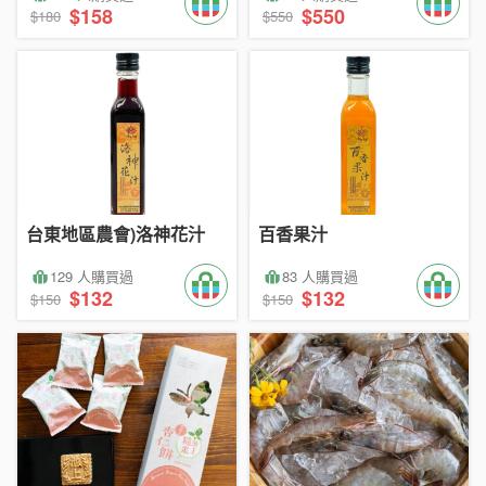
$158
$550
$180
$550
台東地區農會)洛神花汁
百香果汁
129 人購買過
83 人購買過
$132
$132
$150
$150