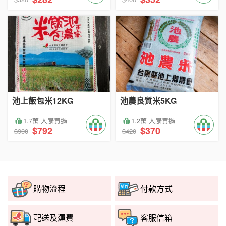
池上飯包米12KG
池農良質米5KG
1.7萬 人購買過
1.2萬 人購買過
$792
$370
$900
$420
購物流程
付款方式
配送及運費
客服信箱