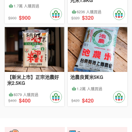
光米1.8KG
1.7萬 人購買過
6236 人購買過
$900
$320
$900
$320
【新米上市】正宗池農好
池農良質米5KG
米2.5KG
1.2萬 人購買過
8379 人購買過
$400
$420
$400
$420