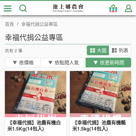
跳
到
主
首頁
幸福代捐公益專區
要
內
幸福代捐公益專區
容
區
共有 2 筆
大圖
列表
塊
依價格
依點閱人氣
依更新時間
【幸福代捐】池農有機白
【幸福代捐】池農有機糙
米1.5Kg(14包入)
米1.5kg(14包入)