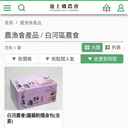
跳
到
主
首頁
農漁會產品
要
內
農漁會產品 / 白河區農會
容
區
共有 1 筆
大圖
列表
塊
依價格
依點閱人氣
依更新時間
白河農會)蓮藕粉隨身包(全
素)