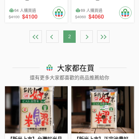
64 人購買過
69 人購買過
$4100
$4060
$4100
$4060
2
大家都在買
還有更多大家都喜歡的商品推薦給你
【新米上市】台灣好米月
【新米上市】正宗池農好