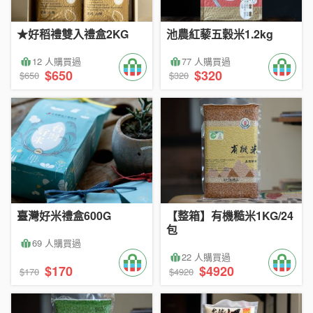
★好稻禮雙入禮盒2KG
池農紅藜五穀米1.2kg
12 人購買過
77 人購買過
$650
$320
$650
$320
臺灣好米禮盒600G
【整箱】有機糙米1KG/24
包
69 人購買過
22 人購買過
$170
$4920
$170
$4920