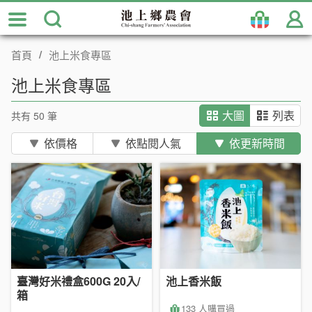
跳
到
主
首頁
池上米食專區
要
內
池上米食專區
容
區
共有 50 筆
大圖
列表
塊
依價格
依點閱人氣
依更新時間
臺灣好米禮盒600G 20入/
池上香米飯
箱
133 人購買過