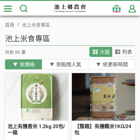
跳
到
主
首頁
池上米食專區
要
內
池上米食專區
容
區
共有 50 筆
大圖
列表
塊
依價格
依點閱人氣
依更新時間
池上有機香米 1.2kg 20包/
【整箱】有機糙米1KG/24
一箱
包