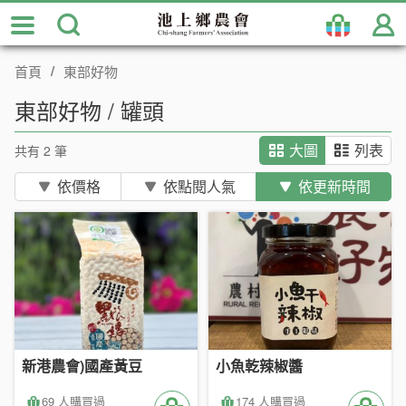
跳
到
主
首頁
東部好物
要
內
東部好物 / 罐頭
容
區
共有 2 筆
大圖
列表
塊
依價格
依點閱人氣
依更新時間
新港農會)國產黃豆
小魚乾辣椒醬
69 人購買過
174 人購買過