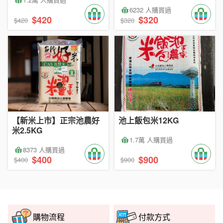
6232 人購買過
$420
$320
$420
$320
【新米上市】正宗池農好
池上飯包米12KG
米2.5KG
1.7萬 人購買過
8373 人購買過
$400
$900
$400
$900
購物流程
付款方式