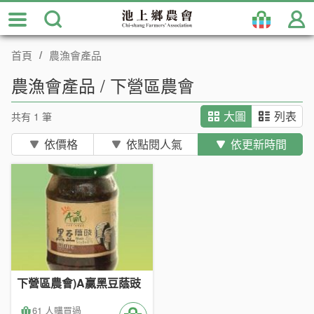
跳
到
主
首頁
農漁會產品
要
內
農漁會產品 / 下營區農會
容
區
共有 1 筆
大圖
列表
塊
依價格
依點閱人氣
依更新時間
下營區農會)A贏黑豆蔭豉
61 人購買過