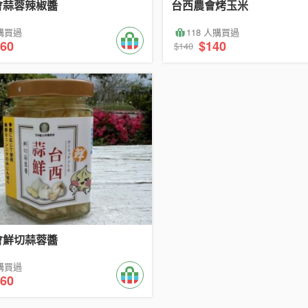
會蒜蓉辣椒醬
台西農會烤玉米
人購買過
118 人購買過
60
$140
$140
會鮮切蒜蓉醬
人購買過
60