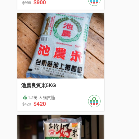
$900
$900
池農良質米5KG
1.2萬 人購買過
$420
$420