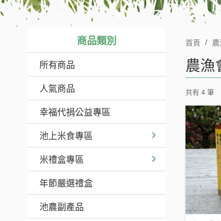
商品類別
首頁
農
農漁
所有商品
人氣商品
共有 4 筆
幸福代捐公益專區
池上米食專區
米禮盒專區
年節嚴選禮盒
池農副產品