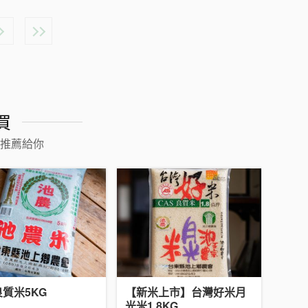
買
推薦給你
質米5KG
【新米上市】台灣好米月
光米1.8KG