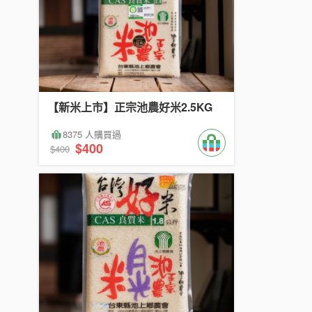
【新米上市】正宗池農好米2.5KG
8375 人購買過
$400
$400