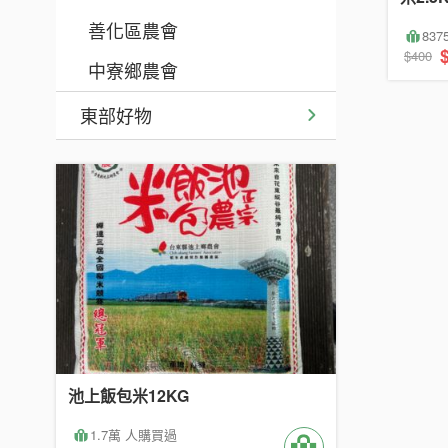
善化區農會
83
$400
中寮鄉農會
東部好物
池上飯包米12KG
1.7萬 人購買過