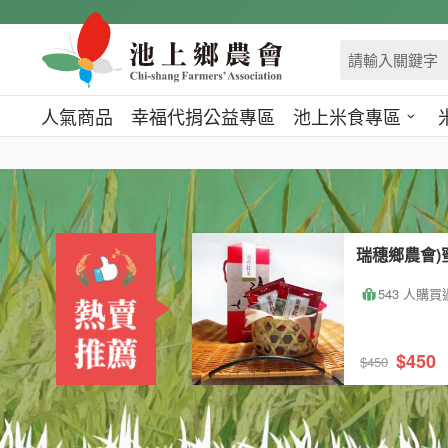
跳
到
主
要
內
人氣商品
幸福代捐公益專區
池上米食專區
容
區
塊
瑞穗鄉農會)
543 人購買
$450
$450