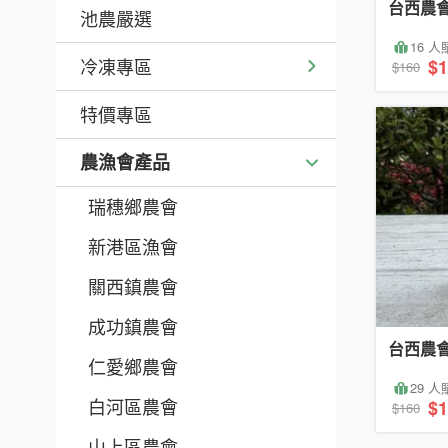
台西農
池農嚴選
16 
冷凍專區
$1
$160
特價專區
農漁會產品
瑞穗鄉農會
新港區漁會
關西鎮農會
成功鎮農會
台西農
仁愛鄉農會
29 
白河區農會
$1
$160
山上區農會