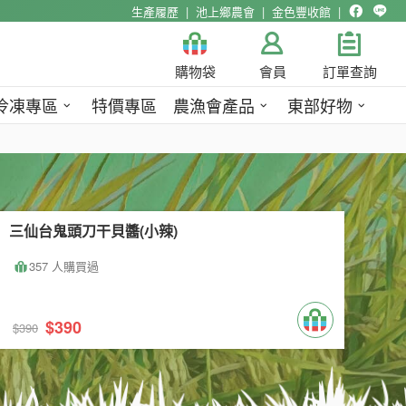
生產履歷
池上鄉農會
金色豐收館
購物袋
會員
訂單查詢
冷凍專區
特價專區
農漁會產品
東部好物
三仙台鬼頭刀干貝醬(小辣)
357 人購買過
$390
$390