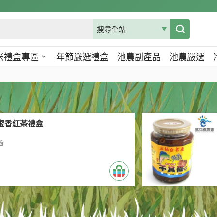
米禮盒專區
年節嚴選禮盒
池農副產品
池農嚴選
蜜香紅茶禮盒
過