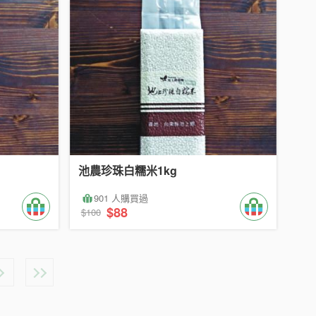
池農珍珠白糯米1kg
901 人購買過
$88
$100