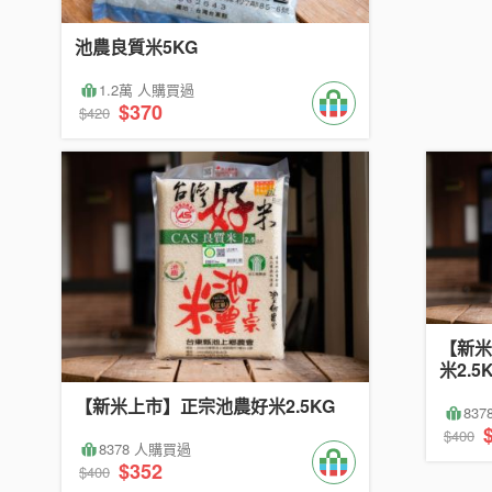
池農良質米5KG
1.2萬 人購買過
$370
$420
【新米
米2.5
【新米上市】正宗池農好米2.5KG
83
$400
8378 人購買過
$352
$400