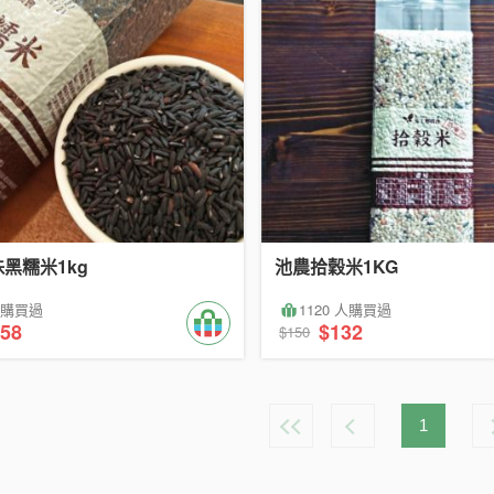
黑糯米1kg
池農拾穀米1KG
 人購買過
1120 人購買過
58
$132
$150
1