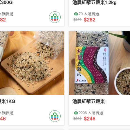
300G
池農紅藜五穀米1.2kg
 人購買過
79 人購買過
82
$282
$320
米1KG
池農紅藜五穀米
 人購買過
2206 人購買過
46
$246
$280