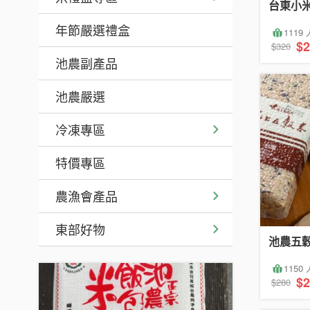
台東小米
年節嚴選禮盒
1119
$2
$320
池農副產品
池農嚴選
冷凍專區
特價專區
農漁會產品
東部好物
池農五穀
1150
$2
$280