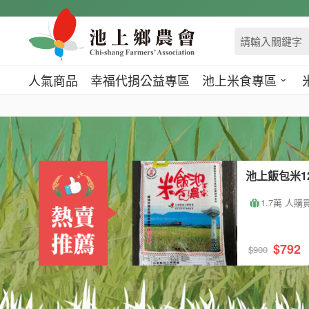
跳
到
主
要
內
人氣商品
幸福代捐公益專區
池上米食專區
容
區
塊
池上飯包米1
1.7萬 人購
$792
$900