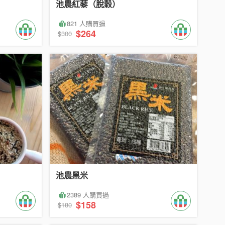
池農紅藜（脫穀）
821 人購買過
$264
$300
池農黑米
2389 人購買過
$158
$180