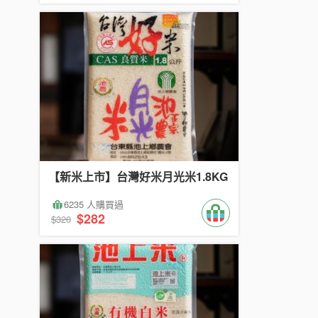
【新米上市】台灣好米月光米1.8KG
6235 人購買過
$282
$320