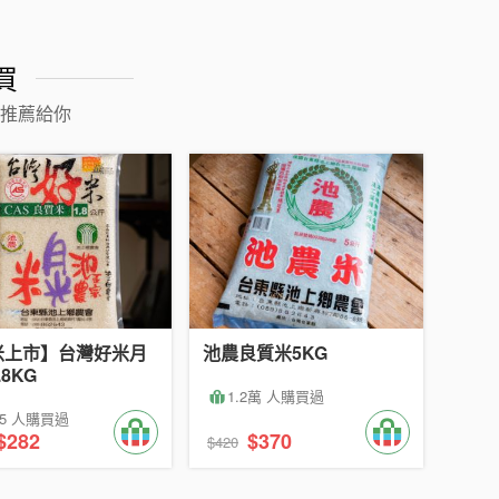
買
推薦給你
米上市】台灣好米月
池農良質米5KG
8KG
1.2萬 人購買過
35 人購買過
$282
$370
$420