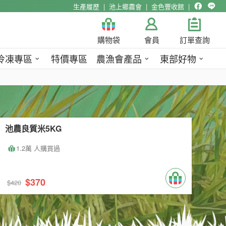
生產履歷
池上鄉農會
金色豐收館
購物袋
會員
訂單查詢
冷凍專區
特價專區
農漁會產品
東部好物
池農良質米5KG
1.2萬 人購買過
$370
$420