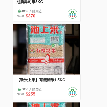
池農壽司米5KG
4862 人購買過
$370
$420
【新米上市】有機糙米1.5KG
3658 人購買過
$255
$290