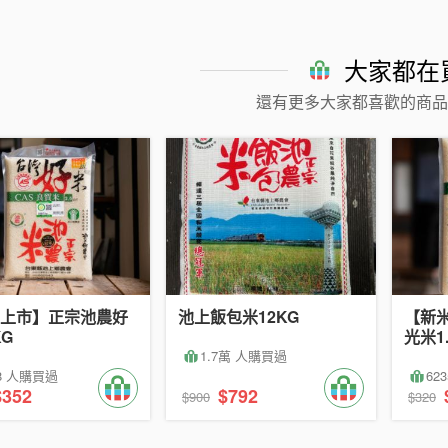
大家都在
還有更多大家都喜歡的商品
上市】正宗池農好
池上飯包米12KG
【新
KG
光米1.
1.7萬 人購買過
78 人購買過
62
$352
$792
$900
$320