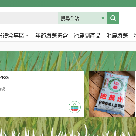
米禮盒專區
年節嚴選禮盒
池農副產品
池農嚴選
2KG
買過