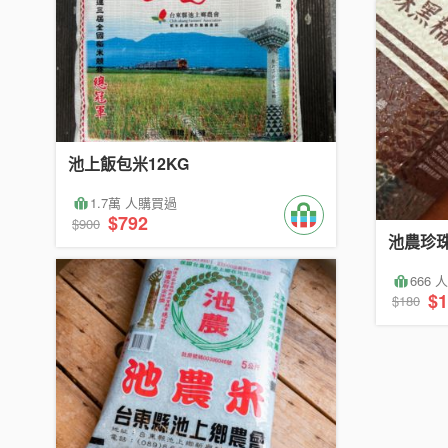
池上飯包米12KG
1.7萬 人購買過
$792
$900
池農珍珠
666
$1
$180