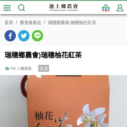
跳
到
主
首頁
農漁會產品
瑞穗鄉農會)瑞穗柚花紅茶
要
內
容
區
塊
瑞穗鄉農會)瑞穗柚花紅茶
常溫
152 人購買過