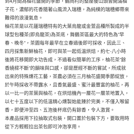
到4月間為柚花盛開的季節，鶴岡村的整座後山頭皆開滿柚
子花，濃郁的花香隨著山風流入瑞穗，為純樸的瑞穗鄉帶來
難得的浪漫氣息。
柚花茶是以花蓮瑞穗特有的大葉烏龍或金萱品種所製成的半
球型包種茶(即烏龍茶)為茶底，舞鶴茶區最大的特色為”早
春、晚冬”，茶園每年最早在立春過後即可採收，因此三、
四月採集新鮮柚花，即可與茶一起低溫烘焙，約七-八小時
後將花移開即大功告成，不過看似簡單的工序，柚花茶”餘
香繞樑不斷”的韻味與口感，卻是歷經不斷的嘗試，所成就
出來的特殊燻花工藝，茶農必須在三月柚花盛開季節綻放，
於午時採收不帶露水，且香氣最盛、蜜汁最豐富的柚花，再
以一比一的茶葉與柚花，在烘焙機內一層花一層茶地置入，
以七十五度以下的低溫精心燻製始能臻於完美，不僅入喉留
香，即便沖至四、五泡後杯底仍有餘香，令人激賞。
本產品採用下拉抽取式包裝，開口置於包裝下方，要取用時
從下方輕輕拉出茶包即可沖泡享用。