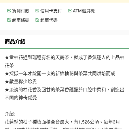
貨到付款
信用卡支付
ATM櫃員機
超商條碼
超商代碼
商品介紹
★當柚花遇到瑞穗有名的天鶴茶，就成了香氣迷人的上品柚
花茶
★採擷一年才綻開一次的新鮮柚花與茶葉共同烘培而成
★數量稀少珍貴
★淡淡的柚花香及回甘的茶葉香蘊釀於口腔中柔和，創造出
不同的神奇感受
介紹:
花蓮縣的柚子種植面積全台最大，有1,526公頃。每年3月