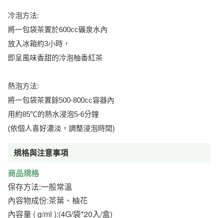
:
冷泡方法
600cc
將一包袋茶置於
礦泉水內
3小時，
放入冰箱約
即呈風味香甜的冷泡柚香紅茶
:
熱泡方法
500-800cc
將一包袋茶置餘
容器內
85℃
5-6
用約
的熱水浸泡
分鐘
(
)
依個人喜好濃淡，調整浸泡時間
規格與注意事項
商品規格
保存方法:一般常溫
內容物成份:茶葉、柚花
內容量 ( g/ml ):(4G/袋*20入/盒)