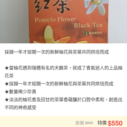
採擷一年才綻開一次的新鮮柚花與茶葉共同烘培而成
★當柚花遇到瑞穗有名的天鶴茶，就成了香氣迷人的上品柚
花茶
★採擷一年才綻開一次的新鮮柚花與茶葉共同烘培而成
★數量稀少珍貴
★淡淡的柚花香及回甘的茶葉香蘊釀於口腔中柔和，創造出
不同的神奇感受
$550
特價
原價
$600