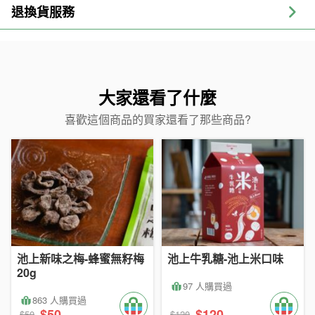
退換貨服務
大家還看了什麼
喜歡這個商品的買家還看了那些商品?
池上新味之梅-蜂蜜無籽梅
池上牛乳糖-池上米口味
20g
97 人購買過
863 人購買過
$50
$120
$50
$120