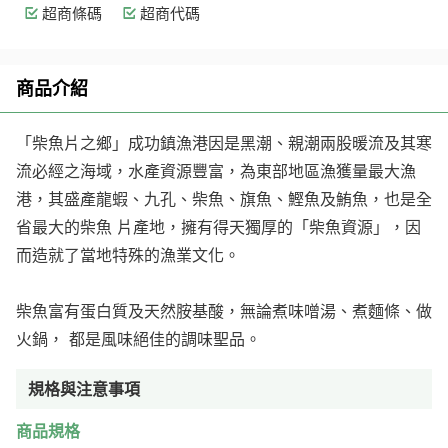
超商條碼
超商代碼
商品介紹
「柴魚片之鄉」成功鎮漁港因是黑潮、親潮兩股暖流及其寒
流必經之海域，水產資源豐富，為東部地區漁獲量最大漁
港，其盛產龍蝦、九孔、柴魚、旗魚、鰹魚及鮪魚，也是全
省最大的柴魚 片產地，擁有得天獨厚的「柴魚資源」，因
而造就了當地特殊的漁業文化。
柴魚富有蛋白質及天然胺基酸，無論煮味噌湯、煮麵條、做
火鍋， 都是風味絕佳的調味聖品。
規格與注意事項
商品規格