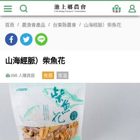
跳
到
主
首頁
農漁會產品
台東縣農會
山海經脈）柴魚花
要
內
容
區
塊
山海經脈）柴魚花
推薦
常溫
298 人購買過