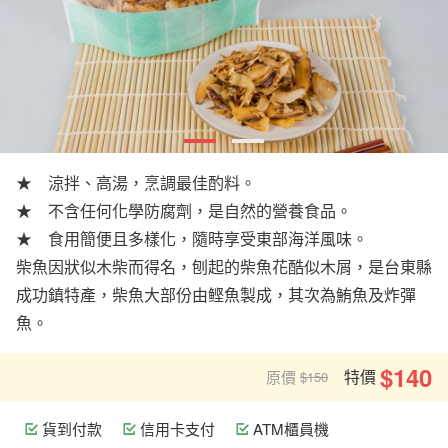
★ 涼拌、高湯，烹調最佳酌料。
★ 不含任何化學防腐劑，是自然的營養食品。
★ 食用簡便且多樣化，隨時享受東部海洋風味。
柴魚因狀似木柴而得名，刨起的柴魚花酷似木屑，是台東縣
成功鎮特產，柴魚大部份由鲣魚製成，其次為鮪魚及炸彈
魚。
$140
特價
原價
$150
貨到付款
信用卡支付
ATM櫃員機