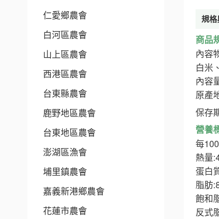
仁愛鄉農會
規格
白河區農會
商品
內容
山上區農會
白米
西港區農會
內容量 (
台東縣農會
原產地
保存
鹿野地區農會
營養
台東地區農會
每10
澎湖區漁會
熱量:
蛋白質
埔里鎮農會
脂肪:
嘉義新港鄉農會
飽和脂
花蓮市農會
反式脂