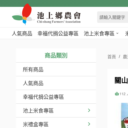
跳
到
主
要
內
人氣商品
幸福代捐公益專區
池上米食專區
容
區
塊
商品類別
首頁
農
所有商品
關山
人氣商品
112
幸福代捐公益專區
池上米食專區
米禮盒專區