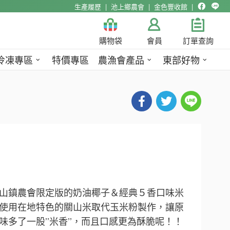
生產履歷
池上鄉農會
金色豐收館
購物袋
會員
訂單查詢
冷凍專區
特價專區
農漁會產品
東部好物
山鎮農會限定版的奶油椰子＆經典５香口味米
使用在地特色的關山米取代玉米粉製作，讓原
味多了一股’’米香’’，而且口感更為酥脆呢！！