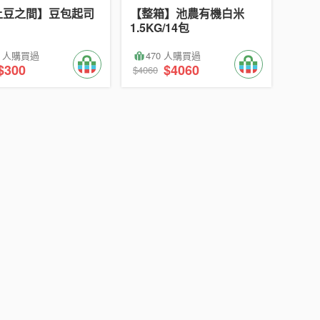
上豆之間】豆包起司
【整箱】池農有機白米
1.5KG/14包
4 人購買過
470 人購買過
$300
$4060
$4060