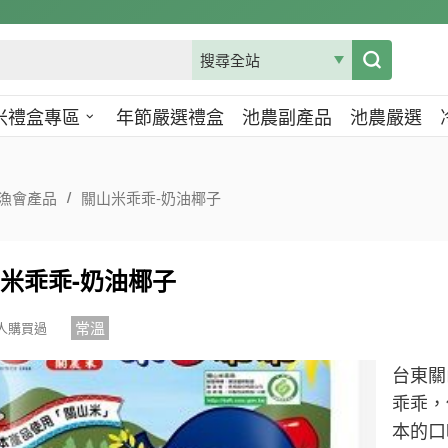
米禮盒專區
年節嚴選禮盒
池農副產品
池農嚴選
漁會產品
關山米乖乖-奶油椰子
米乖乖-奶油椰子
常溫
 人購買過
台東關
乖乖，
本的口