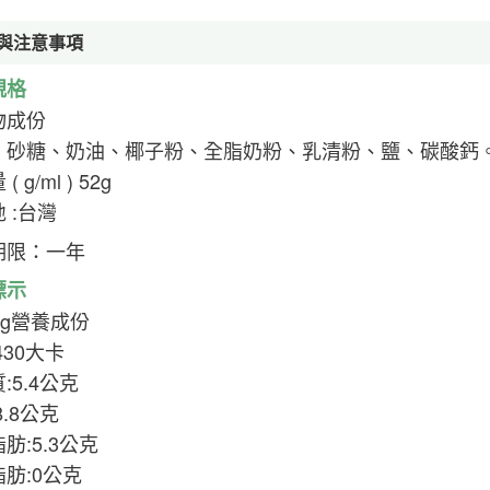
與注意事項
規格
物成份
、砂糖、奶油、椰子粉、全脂奶粉、乳清粉、鹽、碳酸鈣
 g/ml ) 52g
 :台灣
期限：一年
標示
0g營養成份
430大卡
:5.4公克
8.8公克
肪:5.3公克
肪:0公克