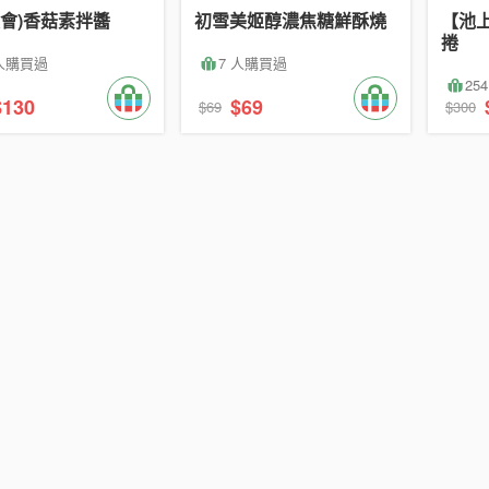
會)香菇素拌醬
初雪美姬醇濃焦糖鮮酥燒
【池
捲
 人購買過
7 人購買過
25
$130
$69
$69
$300