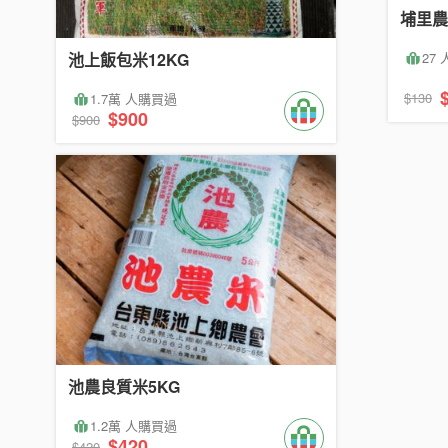
埔里農
27
池上飯包米12KG
$130
1.7萬 人購買過
$900
$900
池農良質米5KG
1.2萬 人購買過
$420
$420