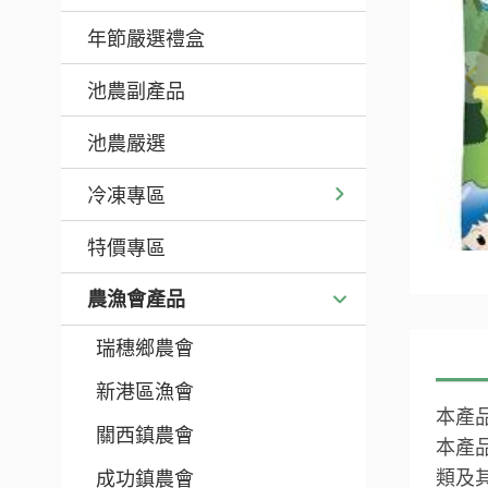
年節嚴選禮盒
池農副產品
池農嚴選
冷凍專區
特價專區
農漁會產品
瑞穗鄉農會
新港區漁會
本產
關西鎮農會
本產
類及
成功鎮農會