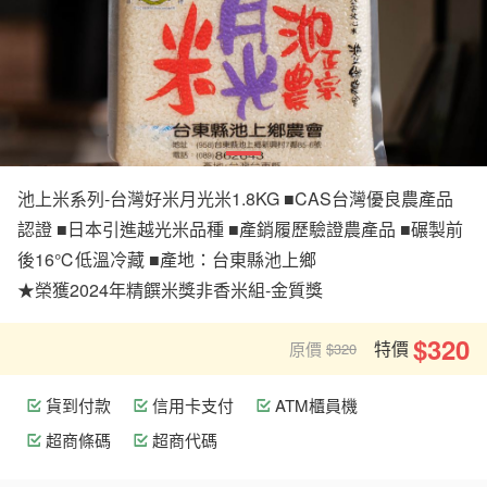
池上米系列-台灣好米月光米1.8KG ■CAS台灣優良農產品
認證 ■日本引進越光米品種 ■產銷履歷驗證農產品 ■碾製前
後16℃低溫冷藏 ■產地：台東縣池上鄉
★榮獲2024年精饌米獎非香米組-金質獎
$320
特價
原價
$320
貨到付款
信用卡支付
ATM櫃員機
超商條碼
超商代碼