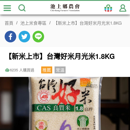
跳
到
主
首頁
池上米食專區
【新米上市】台灣好米月光米1.8KG
要
內
容
區
塊
【新米上市】台灣好米月光米1.8KG
推薦
常溫
6235 人購買過