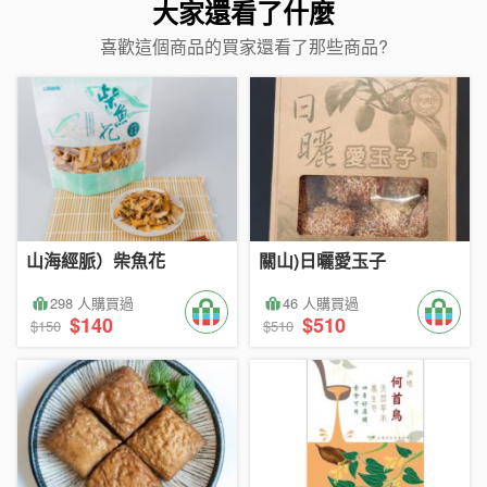
大家還看了什麼
喜歡這個商品的買家還看了那些商品?
山海經脈）柴魚花
關山)日曬愛玉子
298 人購買過
46 人購買過
$140
$510
$150
$510