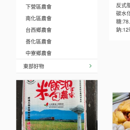
反式脂
下營區農會
碳水化
南化區農會
糖:78
鈉:1
台西鄉農會
善化區農會
中寮鄉農會
東部好物