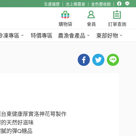
生產履歷
池上鄉農會
金色豐收館
購物袋
會員
訂單查詢
冷凍專區
特價專區
農漁會產品
東部好物
選台東健康厚實洛神花萼製作
甜的天然好滋味
甜膩的彈Q糖品