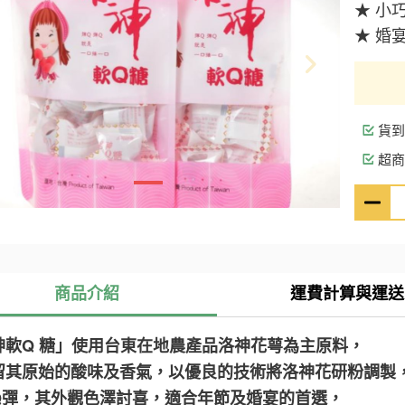
★ 小
★ 婚
貨到
超商
商品介紹
運費計算與運送
神軟Q 糖」使用台東在地農產品洛神花萼為主原料，
留其原始的酸味及香氣，以優良的技術將洛神花研粉調製
Q彈，其外觀色澤討喜，適合年節及婚宴的首選，