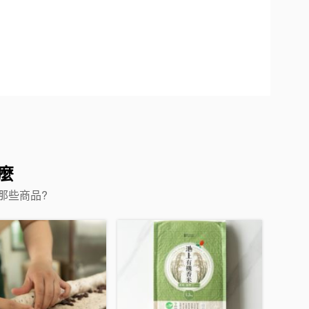
麼
那些商品?