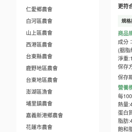
更符
仁愛鄉農會
白河區農會
規格
山上區農會
商品
成分
西港區農會
(胭
台東縣農會
淨重:
保存
鹿野地區農會
保存
台東地區農會
營養
澎湖區漁會
每10
埔里鎮農會
熱量:
蛋白質
嘉義新港鄉農會
脂肪:
花蓮市農會
飽和脂