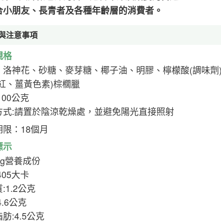
合小朋友、長青者及各種年齡層的消費者。
與注意事項
規格
：洛神花、砂糖、麥芽糖、椰子油、明膠、檸檬酸(調味劑)
脂紅、薑黃色素)棕櫚臘
100公克
方式:請置於陰涼乾燥處，並避免陽光直接照射
期限：18個月
標示
0g營養成份
405大卡
:1.2公克
4.6公克
肪:4.5公克