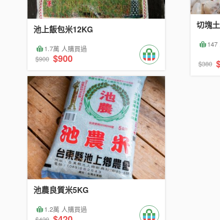
切塊土
池上飯包米12KG
14
1.7萬 人購買過
$900
$900
$380
池農良質米5KG
1.2萬 人購買過
$420
$420