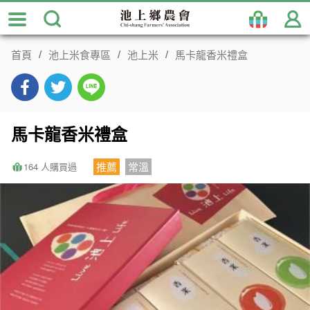
跳
到
主
首頁
池上米食專區
池上米
馬卡龍香米禮盒
要
內
容
區
塊
馬卡龍香米禮盒
推薦
常溫
164 人購買過