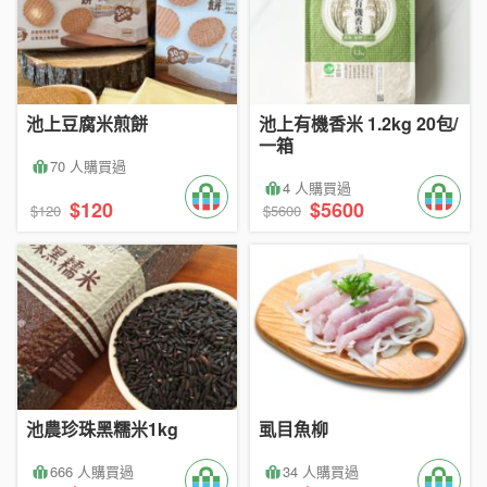
池上豆腐米煎餅
池上有機香米 1.2kg 20包/
一箱
70 人購買過
4 人購買過
$120
$5600
$120
$5600
池農珍珠黑糯米1kg
虱目魚柳
666 人購買過
34 人購買過