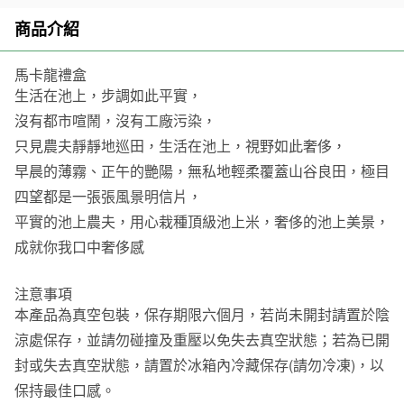
商品介紹
馬卡龍禮盒
生活在池上，步調如此平實，
沒有都市喧鬧，沒有工廠污染，
只見農夫靜靜地巡田，生活在池上，視野如此奢侈，
早晨的薄霧、正午的艷陽，無私地輕柔覆蓋山谷良田，極目
四望都是一張張風景明信片，
平實的池上農夫，用心栽種頂級池上米，奢侈的池上美景，
成就你我口中奢侈感
注意事項
本產品為真空包裝，保存期限六個月，若尚未開封請置於陰
涼處保存，並請勿碰撞及重壓以免失去真空狀態；若為已開
封或失去真空狀態，請置於冰箱內冷藏保存(請勿冷凍)，以
保持最佳口感。