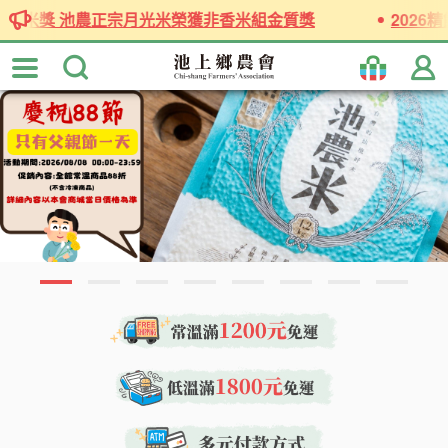
跳
饌米獎 池農正宗月光米榮獲非香米組金質獎
2026精饌
到
主
要
內
容
區
塊