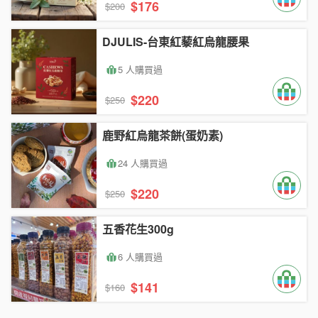
$176
$200
DJULIS-台東紅藜紅烏龍腰果
5 人購買過
$220
$250
鹿野紅烏龍茶餅(蛋奶素)
24 人購買過
$220
$250
五香花生300g
6 人購買過
$141
$160