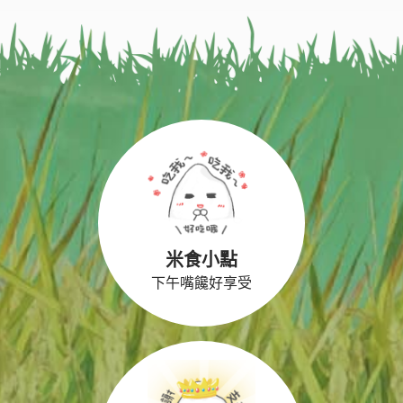
米食小點
下午嘴饞好享受