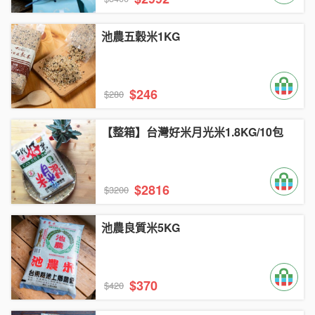
池農五穀米1KG
$246
$280
【整箱】台灣好米月光米1.8KG/10包
$2816
$3200
池農良質米5KG
$370
$420