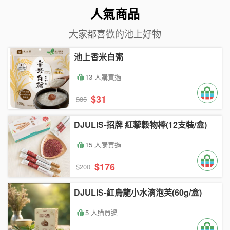
人氣商品
大家都喜歡的池上好物
池上香米白粥
13 人購買過
$31
$35
DJULIS-招牌 紅藜穀物棒(12支裝/盒)
15 人購買過
$176
$200
DJULIS-紅烏龍小水滴泡芙(60g/盒)
5 人購買過