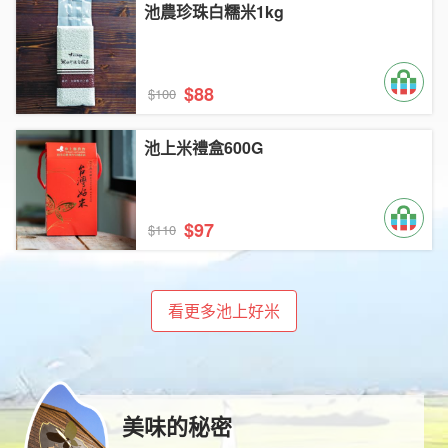
池農珍珠白糯米1kg
$88
$100
池上米禮盒600G
$97
$110
看更多池上好米
美味的秘密