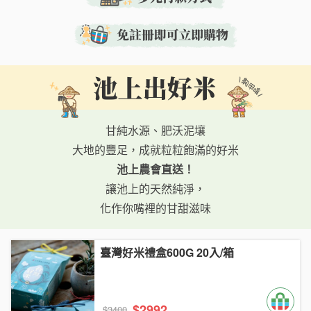
甘純水源、肥沃泥壤
大地的豐足，成就粒粒飽滿的好米
池上農會直送！
讓池上的天然純淨，
化作你嘴裡的甘甜滋味
臺灣好米禮盒600G 20入/箱
$2992
$3400