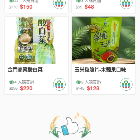
271 人購買過
3 人購買過
$150
$48
$170
$55
金門高粱酸白菜
玉米粒脆片-木虌果口味
4 人購買過
2 人購買過
$220
$128
$250
$145