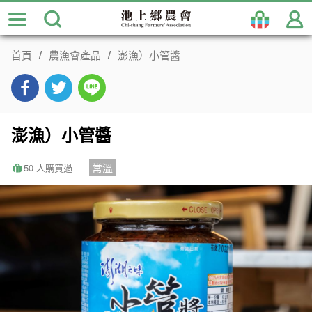
跳
到
主
首頁
農漁會產品
澎漁）小管醬
要
內
容
區
塊
澎漁）小管醬
常溫
50 人購買過