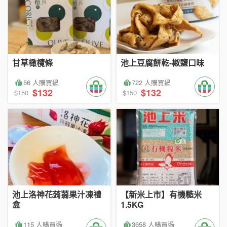
甘草橄欖條
池上豆腐餅乾-椒鹽口味
56 人購買過
722 人購買過
$132
$132
$150
$150
池上洛神花蒟蒻果汁凍禮
【新米上市】有機糙米
盒
1.5KG
115 人購買過
3658 人購買過