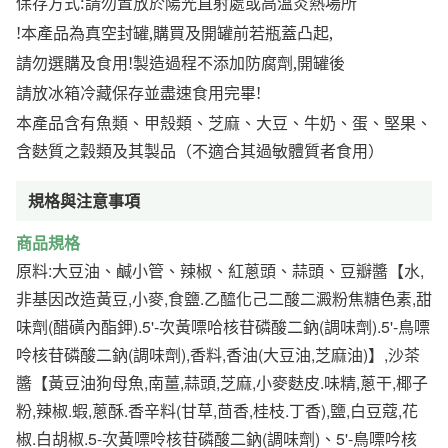
保存方式:請勿置放於陽光直射處或高溫炎熱場所
!本產品為真空封罐,購買及開罐前若瓶蓋凸起,
請勿選購及食用!製造過程不添加防腐劑,開罐後
請放冰箱冷藏保存並盡速食用完畢!
本產品含有魚類、甲殼類、芝麻、大豆、牛奶、蛋、堅果、
含麩質之穀類及其製品（不適合其過敏體質者食用）
規格與注意事項
商品規格
原料:大豆油、鹹小管、辣椒、紅蔥頭、蒜頭、豆瓣醬【水,
非基因改造黃豆,小麥,食鹽.乙醯化己二酸二澱粉焦糖色素,甜
味劑(醋磺內酯鉀).5'-次黃嘌哈核苷磷酸二鈉(調味劑).5'-鳥嘌
呤核苷磷酸二鈉(調味劑),香料,香油(大豆油,芝麻油)】,沙茶
醬【黃豆油狗母魚,南薑,蒜頭,芝麻,小麥麩皮.味精,蔥干,椰子
粉,辣椒.蝦,蔥酥.香辛料(甘草,茴香,桂枝.丁香),鹽,白豆蔻,花
椒.白胡椒.5-次黃嘌呤核苷磷酸二鈉(調味劑)、5'-鳥嘌吟核