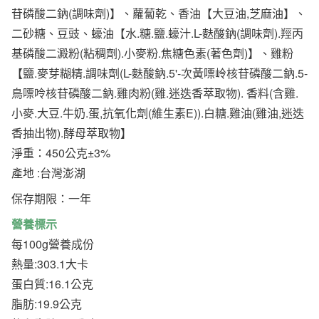
苷磷酸二鈉(調味劑)】、蘿蔔乾、香油【大豆油,芝麻油】、
二砂糖、豆豉、蠔油【水.糖.鹽.蠔汁.L-麩酸鈉(調味劑).羥丙
基磷酸二澱粉(粘稠劑).小麥粉.焦糖色素(著色劑)】、雞粉
【鹽.麥芽糊精.調味劑(L-麩酸鈉.5'-次黃嘌岭核苷磷酸二鈉.5-
鳥嘌呤核苷磷酸二鈉.雞肉粉(雞.迷迭香萃取物). 香料(含雞.
小麥.大豆.牛奶.蛋,抗氧化劑(維生素E)).白糖.雞油(雞油,迷迭
香抽出物).酵母萃取物】
淨重：450公克±3%
產地 :台灣澎湖
保存期限：一年
營養標示
每100g營養成份
熱量:303.1大卡
蛋白質:16.1公克
脂肪:19.9公克