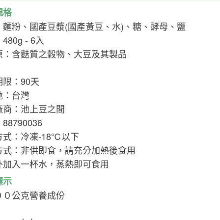
規格
：麵粉、國產豆漿(國產黃豆、水)、糖、酵母、鹽
80g - 6入
原：含麩質之穀物、大豆及其製品
限：90天
地：台灣
廠商：池上豆之間
88790036
方式：冷凍-18℃以下
方式：非供即食，請充分加熱後食用
外加入一杯水，蒸熱即可食用
標示
００公克營養成份