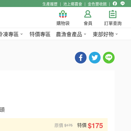
生產履歷
池上鄉農會
金色豐收館
購物袋
會員
訂單查詢
冷凍專區
特價專區
農漁會產品
東部好物
頭
$175
特價
原價
$175