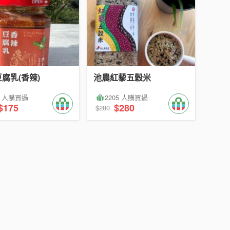
腐乳(香辣)
池農紅藜五穀米
5 人購買過
2205 人購買過
$175
$280
$280