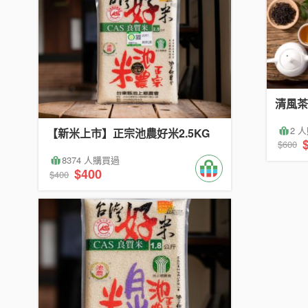
清風茶
2 
【新米上市】正宗池農好米2.5KG
$600
8374 人購買過
$400
$400