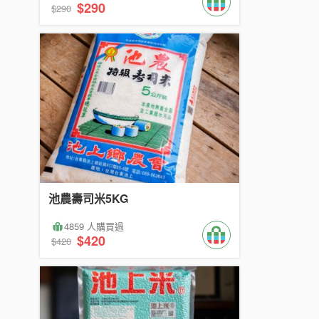
$290
$290
池農壽司米5KG
4859 人購買過
$420
$420