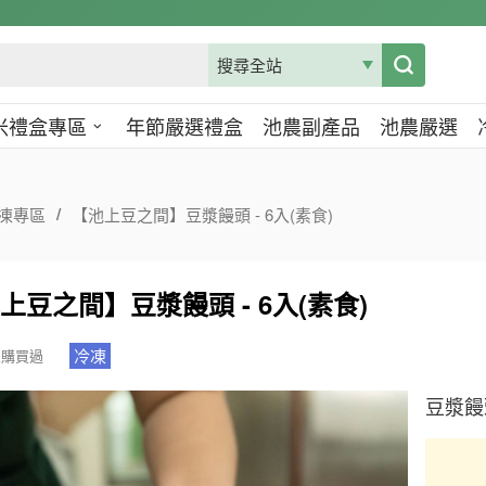
米禮盒專區
年節嚴選禮盒
池農副產品
池農嚴選
凍專區
【池上豆之間】豆漿饅頭 - 6入(素食)
上豆之間】豆漿饅頭 - 6入(素食)
冷凍
人購買過
豆漿饅