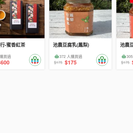
行-蜜香紅茶
池農豆腐乳(鳳梨)
池農豆
人購買過
372 人購買過
30
$600
$175
$175
$175