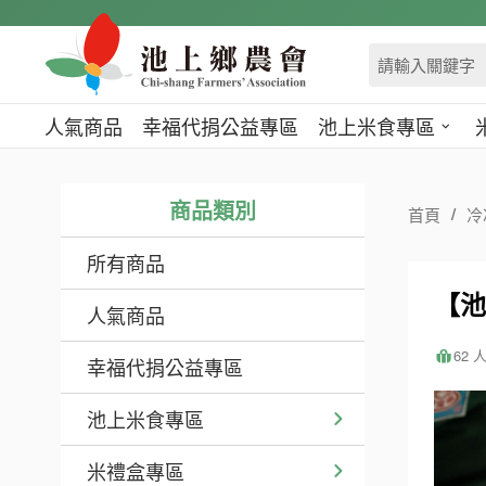
跳
到
主
要
內
人氣商品
幸福代捐公益專區
池上米食專區
容
區
塊
商品類別
首頁
冷
所有商品
【池
人氣商品
62 
幸福代捐公益專區
池上米食專區
米禮盒專區