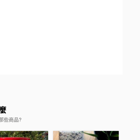
麼
那些商品?