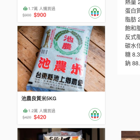
熱量 
1.7萬 人購買過
蛋白質
$900
$900
脂肪 
飽和
反式
碳水化
糖 8.
鈉 88
池農良質米5KG
1.2萬 人購買過
$420
$420