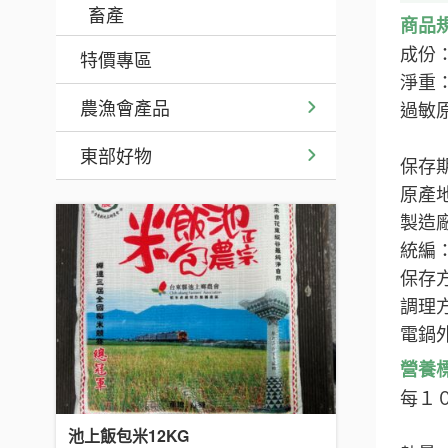
畜產
商品
成份
特價專區
淨重：4
農漁會產品
過敏
東部好物
保存期
原產
製造
統編：
保存
調理
電鍋
營養
每１
池上飯包米12KG