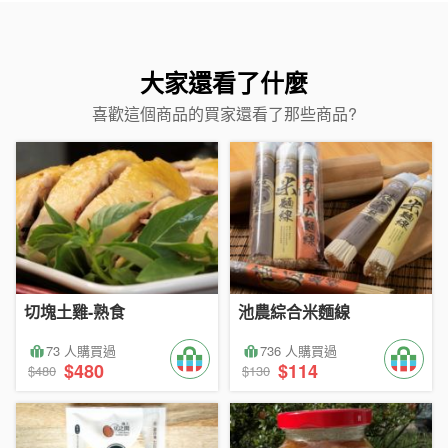
大家還看了什麼
喜歡這個商品的買家還看了那些商品?
切塊土雞-熟食
池農綜合米麵線
73 人購買過
736 人購買過
$480
$114
$480
$130