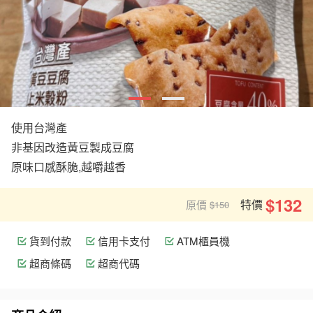
使用台灣產
非基因改造黃豆製成豆腐
原味口感酥脆,越嚼越香
$132
特價
原價
$150
貨到付款
信用卡支付
ATM櫃員機
超商條碼
超商代碼