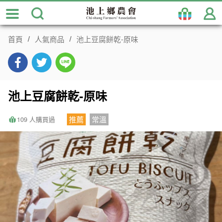
跳
到
主
首頁
人氣商品
池上豆腐餅乾-原味
要
內
容
區
塊
池上豆腐餅乾-原味
推薦
常溫
109 人購買過