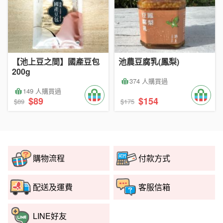
【池上豆之間】國產豆包
池農豆腐乳(鳳梨)
200g
374 人購買過
149 人購買過
$89
$154
$89
$175
購物流程
付款方式
配送及運費
客服信箱
LINE好友