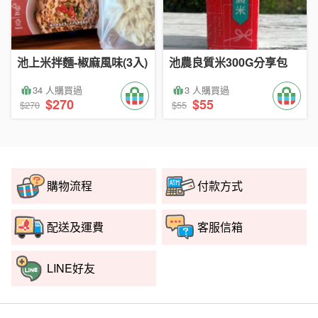
池上米拌麵-椒麻風味(3入)
池農良質米300G分享包
34 人購買過
3 人購買過
$270
$55
$270
$55
購物流程
付款方式
配送及運費
客服信箱
LINE好友