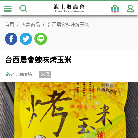
跳
到
主
首頁
人氣商品
台西農會辣味烤玉米
要
內
容
區
塊
台西農會辣味烤玉米
常溫
61 人購買過