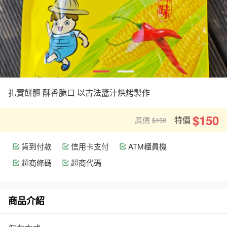
扎實餅體 酥香脆口 以古法醬汁烘烤製作
$150
特價
原價
$150
貨到付款
信用卡支付
ATM櫃員機
超商條碼
超商代碼
商品介紹