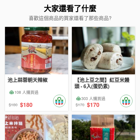
大家還看了什麼
喜歡這個商品的買家還看了那些商品?
池上蒜蓉朝天辣椒
【池上豆之間】紅豆米饅
頭 - 6入(蛋奶素)
108 人購買過
303 人購買過
$180
$170
$180
$170