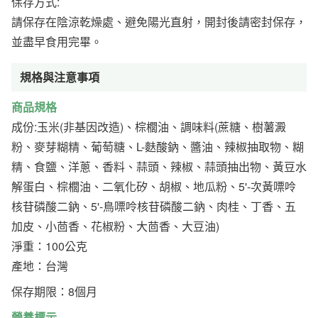
保存方式:
請保存在陰涼乾燥處、避免陽光直射，開封後請密封保存，
並盡早食用完畢。
規格與注意事項
商品規格
成份:玉米(非基因改造)、棕櫚油、調味料(蔗糖、樹薯澱
粉、麥芽糊精、葡萄糖、L-麩酸鈉、醬油、辣椒抽取物、糊
精、食鹽、洋蔥、香料、蒜頭、辣椒、蒜頭抽出物、黃豆水
解蛋白、棕櫚油、二氧化矽、胡椒、地瓜粉、5'-次黃嘌呤
核苷磷酸二鈉、5'-鳥嘌呤核苷磷酸二鈉、肉桂、丁香、五
加皮、小茴香、花椒粉、大茴香、大豆油)
淨重：100公克
產地：台灣
保存期限：8個月
營養標示