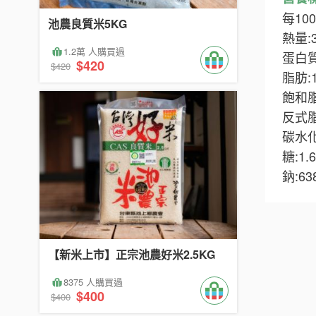
每10
池農良質米5KG
熱量:
1.2萬 人購買過
蛋白質
$420
$420
脂肪:
飽和脂
反式脂
碳水化
糖:1.
鈉:6
【新米上市】正宗池農好米2.5KG
8375 人購買過
$400
$400