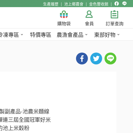
生產履歷
池上鄉農會
金色豐收館
購物袋
會員
訂單查詢
冷凍專區
特價專區
農漁會產品
東部好物
製副產品-池農米麵線
蟬連三屆全國冠軍好米
的池上米穀粉