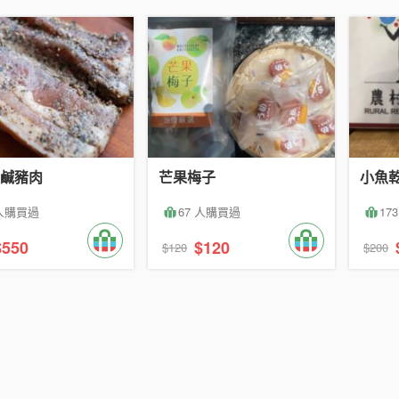
鹹豬肉
芒果梅子
小魚
 人購買過
67 人購買過
17
$550
$120
$120
$200