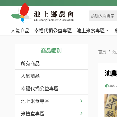
跳
到
主
要
內
人氣商品
幸福代捐公益專區
池上米食專區
容
區
塊
商品類別
首頁
池
所有商品
池農
人氣商品
465
幸福代捐公益專區
池上米食專區
米禮盒專區