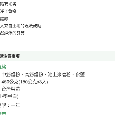
隋著米香
淨了負擔
麵線
入來自土地的溫暖鼓勵
然純淨的芬芳
與注意事項
規格
：中筋麵粉、高筋麵粉、池上米磨粉、食鹽
450公克(150公克x3入)
：台灣製造
%小麥蛋白)
期限：一年
標示