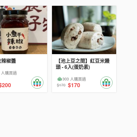
乾辣椒醬
【池上豆之間】紅豆米饅
頭 - 6入(蛋奶素)
3 人購買過
303 人購買過
$200
$170
$170