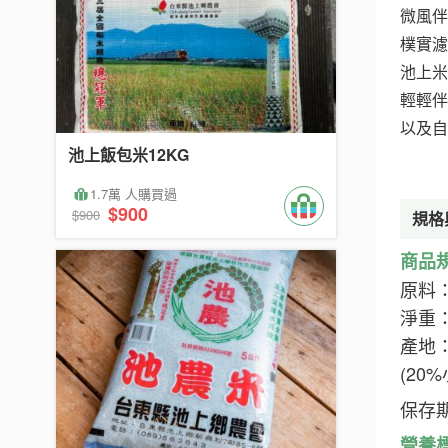
微風伴
樸實濾
池上米
輕輕伴
以及自
池上飯包米12KG
1.7萬 人購買過
$900
$900
規格
商品
原料
淨重：
產地
(20
保存
營養