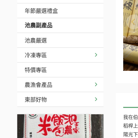
年節嚴選禮盒
池農副產品
池農嚴選
冷凍專區
特價專區
農漁會產品
東部好物
我在伯
稻桿上
陽光下