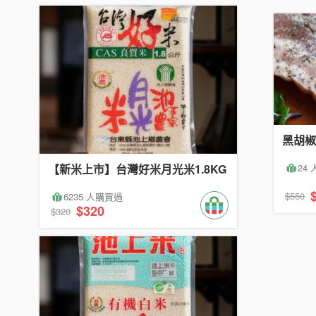
黑胡椒
24
【新米上市】台灣好米月光米1.8KG
$550
6235 人購買過
$320
$320