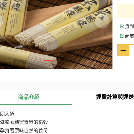
貨到
超商
商品介紹
運費計算與運送
朗大道
滋養著結實累累的稻穀
孕育著原味自然的養份