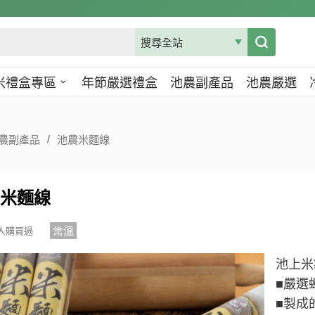
米禮盒專區
年節嚴選禮盒
池農副產品
池農嚴選
農副產品
池農米麵線
米麵線
常溫
 人購買過
池上米
■嚴選
■製成