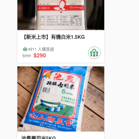
【新米上市】有機白米1.5KG
4911 人購買過
$290
$290
池農壽司米5KG