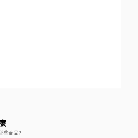
麼
那些商品?