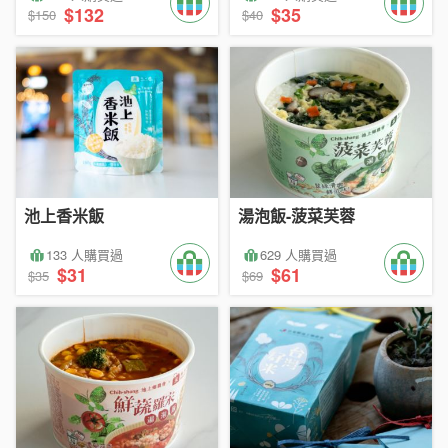
$132
$35
$150
$40
池上香米飯
湯泡飯-菠菜芙蓉
133 人購買過
629 人購買過
$31
$61
$35
$69