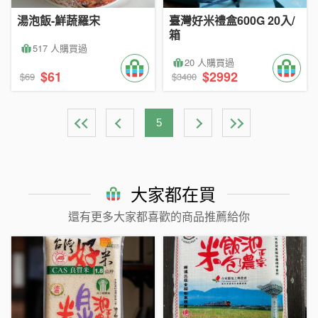
湯泡飯-鮮蔬羅宋
臺灣好米禮盒600G 20入/
箱
517 人購買過
20 人購買過
$61
$2992
$69
$3400
5
大家都在買
還有更多大家都喜歡的商品推薦給你