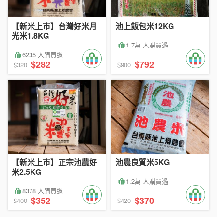
【新米上市】台灣好米月
池上飯包米12KG
光米1.8KG
1.7萬 人購買過
6235 人購買過
$282
$792
$320
$900
【新米上市】正宗池農好
池農良質米5KG
米2.5KG
1.2萬 人購買過
8378 人購買過
$352
$370
$400
$420