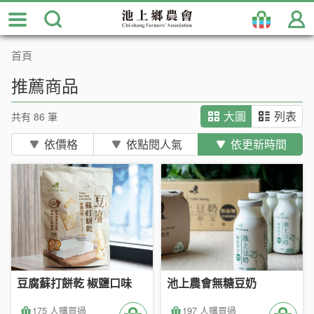
跳
到
主
首頁
要
內
推薦商品
容
區
共有 86 筆
大圖
列表
塊
依價格
依點閱人氣
依更新時間
豆腐蘇打餅乾 椒鹽口味
池上農會無糖豆奶
175 人購買過
197 人購買過