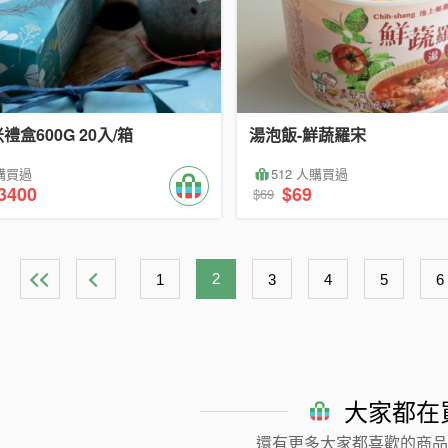
禮盒600G 20入/箱
湯泡飯-鮮蔬羅宋
人購買過
512 人購買過
3400
$69
$69
2
1
3
4
5
6
大家都在
還有更多大家都喜歡的商品