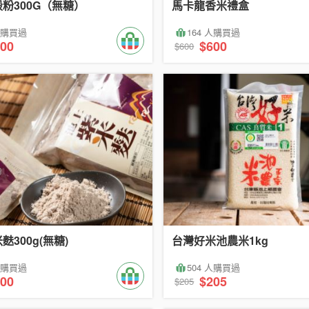
粉300G（無糖）
馬卡龍香米禮盒
 人購買過
164 人購買過
00
$600
$600
麩300g(無糖)
台灣好米池農米1kg
 人購買過
504 人購買過
00
$205
$205