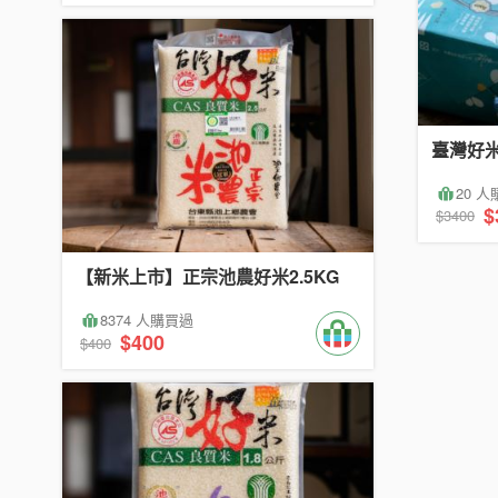
臺灣好米
20 
$
$3400
【新米上市】正宗池農好米2.5KG
8374 人購買過
$400
$400