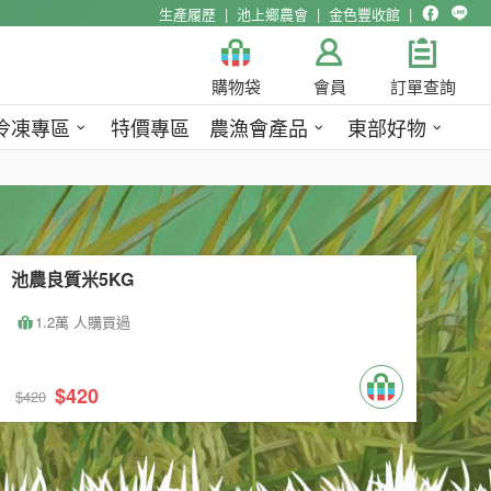
生產履歷
池上鄉農會
金色豐收館
購物袋
會員
訂單查詢
冷凍專區
特價專區
農漁會產品
東部好物
池農良質米5KG
1.2萬 人購買過
$420
$420