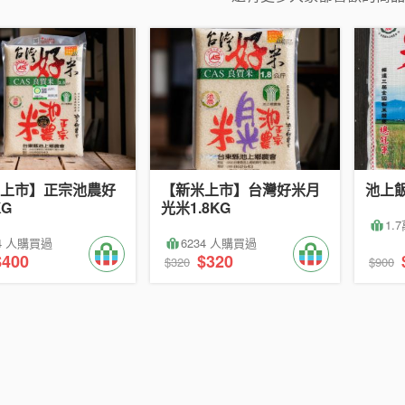
上市】正宗池農好
【新米上市】台灣好米月
池上飯
KG
光米1.8KG
1.
74 人購買過
6234 人購買過
$400
$320
$320
$900