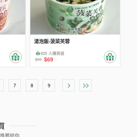
湯泡飯-菠菜芙蓉
625 人購買過
$69
$69
7
8
9
買
推薦給你