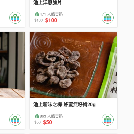
池上洋蔥脆片
471 人購買過
$100
$100
池上新味之梅-蜂蜜無籽梅20g
863 人購買過
$50
$50