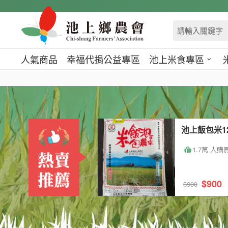
跳
到
主
要
內
人氣商品
幸福代捐公益專區
池上米食專區
容
區
塊
池上飯包米1
1.7萬 人購
$900
$900