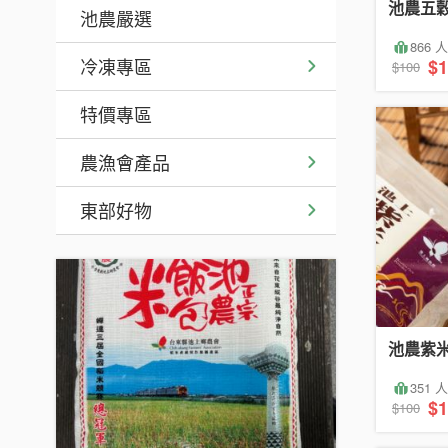
池農五穀
池農嚴選
866
冷凍專區
$1
$100
特價專區
農漁會產品
東部好物
池農紫米
351
$1
$100