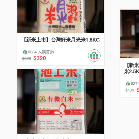
【新米上市】台灣好米月光米1.8KG
6234 人購買過
$320
$320
【新米
米2.5
83
$400