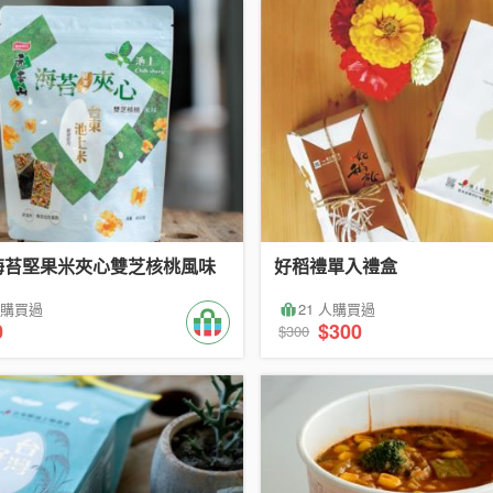
海苔堅果米夾心雙芝核桃風味
好稻禮單入禮盒
 人購買過
21 人購買過
0
$300
$300