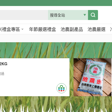
米禮盒專區
年節嚴選禮盒
池農副產品
池農嚴選
2KG
買過