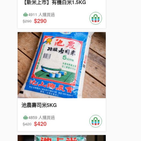
【新米上市】有機白米1.5KG
4911 人購買過
$290
$290
池農壽司米5KG
4859 人購買過
$420
$420