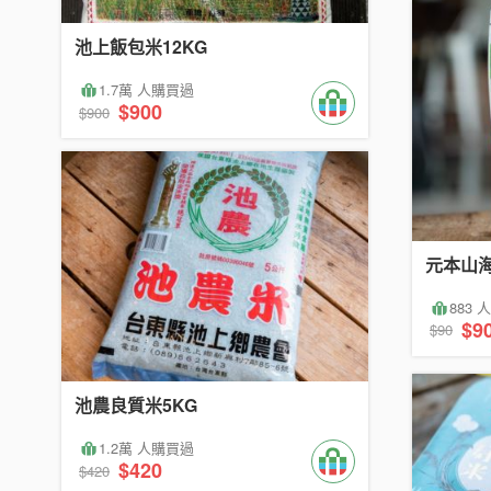
池上飯包米12KG
1.7萬 人購買過
$900
$900
元本山
883
$9
$90
池農良質米5KG
1.2萬 人購買過
$420
$420