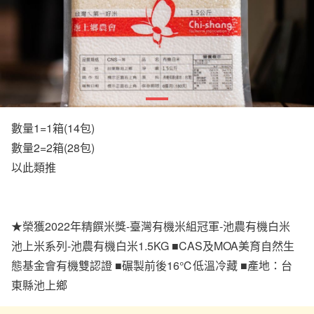
數量1=1箱(14包)
數量2=2箱(28包)
以此類推
★榮獲2022年精饌米獎-臺灣有機米組冠軍-池農有機白米
池上米系列-池農有機白米1.5KG ■CAS及MOA美育自然生
態基金會有機雙認證 ■碾製前後16℃低溫冷藏 ■產地：台
東縣池上鄉