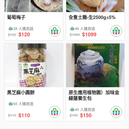
葡萄梅子
全隻土雞-生2500g±5%
28 人購買過
46 人購買過
$120
$1099
$120
$1099
黑芝麻小圓餅
原生應用植物園）加味金
線蓮養生包
93 人購買過
40 人購買過
$110
$150
$110
$150