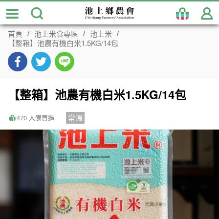
跳
到
主
首頁
池上米食專區
池上米
要
【整箱】池農有機白米1.5KG/14包
內
容
區
塊
【整箱】池農有機白米1.5KG/14包
常溫
470 人購買過