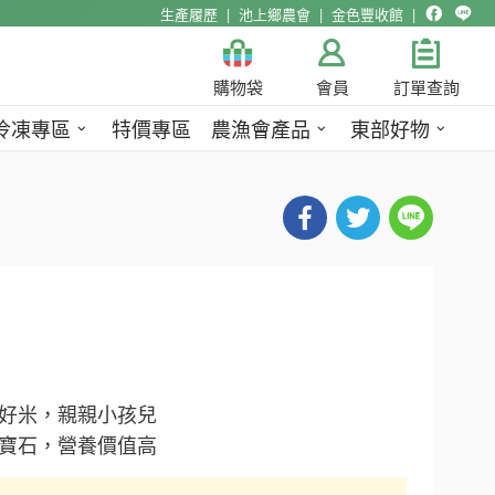
生產履歷
池上鄉農會
金色豐收館
購物袋
會員
訂單查詢
冷凍專區
特價專區
農漁會產品
東部好物
好米，親親小孩兒
寶石，營養價值高