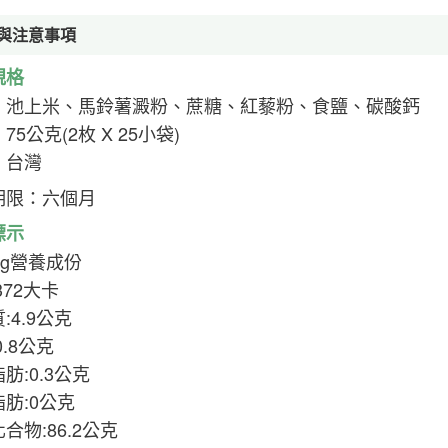
與注意事項
規格
：池上米、馬鈴薯澱粉、蔗糖、紅藜粉、食鹽、碳酸鈣
75公克(2枚 X 25小袋)
：台灣
期限：六個月
標示
0g營養成份
372大卡
:4.9公克
0.8公克
肪:0.3公克
肪:0公克
合物:86.2公克