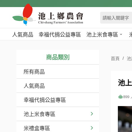
跳
到
主
要
內
人氣商品
幸福代捐公益專區
池上米食專區
容
區
塊
商品類別
首頁
池
所有商品
池上
人氣商品
899
幸福代捐公益專區
池上米食專區
米禮盒專區