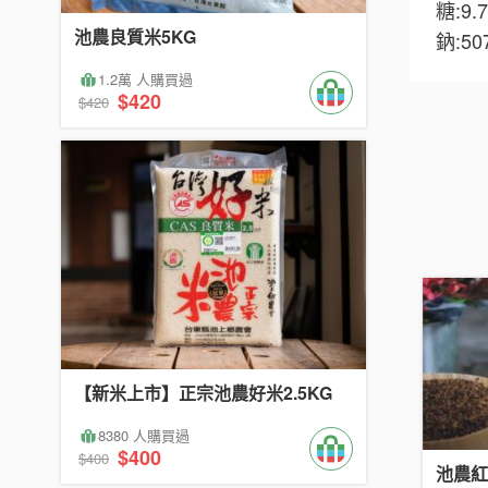
糖:9.
池農良質米5KG
鈉:5
1.2萬 人購買過
$420
$420
【新米上市】正宗池農好米2.5KG
8380 人購買過
$400
$400
池農紅