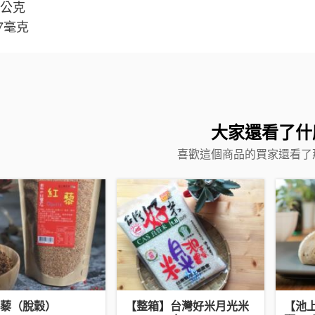
7公克
07毫克
大家還看了什
喜歡這個商品的買家還看了
藜（脫穀）
【整箱】台灣好米月光米
【池