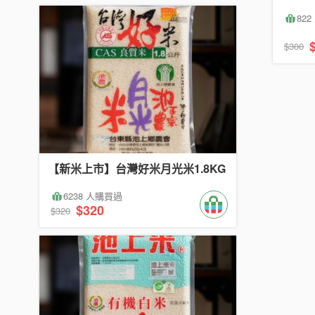
82
$300
【新米上市】台灣好米月光米1.8KG
6238 人購買過
$320
$320