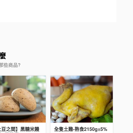
麼
那些商品?
上豆之間】黑糖米饅
全隻土雞-熟食2150g±5%