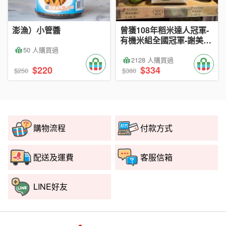
澎漁）小管醬
曾獲108年稻米達人冠軍-
有機米組全國冠軍-謝美國
推薦
50 人購買過
2128 人購買過
$220
$334
$250
$380
購物流程
付款方式
配送及運費
客服信箱
LINE好友