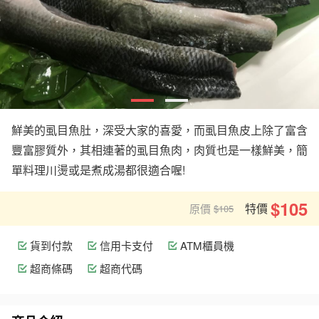
鮮美的虱目魚肚，深受大家的喜愛，而虱目魚皮上除了富含
豐富膠質外，其相連著的虱目魚肉，肉質也是一樣鮮美，簡
單料理川燙或是煮成湯都很適合喔!
$105
特價
原價
$105
貨到付款
信用卡支付
ATM櫃員機
超商條碼
超商代碼