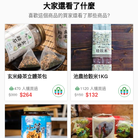
大家還看了什麼
喜歡這個商品的買家還看了那些商品?
玄米綠茶立體茶包
池農拾穀米1KG
470 人購買過
1120 人購買過
$264
$132
$300
$150