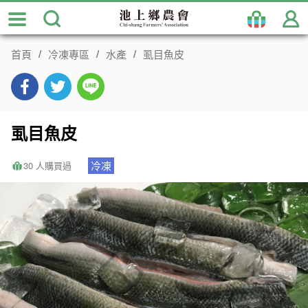
跳
到
主
首頁
冷凍專區
水產
虱目魚皮
要
內
容
區
塊
虱目魚皮
冷凍
30 人購買過