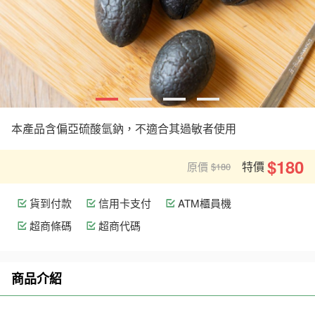
本產品含偏亞硫酸氫鈉，不適合其過敏者使用
$180
特價
原價
$180
貨到付款
信用卡支付
ATM櫃員機
超商條碼
超商代碼
商品介紹