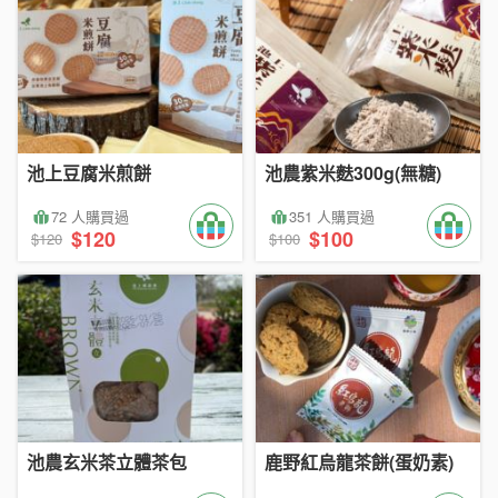
池上豆腐米煎餅
池農紫米麩300g(無糖)
72 人購買過
351 人購買過
$120
$100
$120
$100
池農玄米茶立體茶包
鹿野紅烏龍茶餅(蛋奶素)