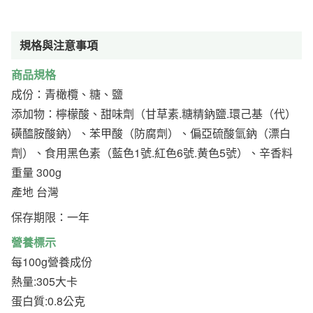
規格與注意事項
商品規格
成份：青橄欖、糖、鹽
添加物：檸檬酸、甜味劑（甘草素.糖精鈉鹽.環己基（代）
磺醯胺酸鈉）、苯甲酸（防腐劑）、偏亞硫酸氫鈉（漂白
劑）、食用黑色素（藍色1號.紅色6號.黄色5號）、辛香料
重量 300g
產地 台灣
保存期限：一年
營養標示
每100g營養成份
熱量:305大卡
蛋白質:0.8公克