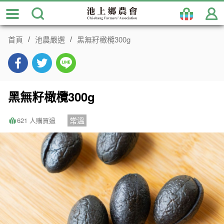
跳
到
主
首頁
池農嚴選
黑無籽橄欖300g
要
內
容
區
塊
黑無籽橄欖300g
常溫
621 人購買過