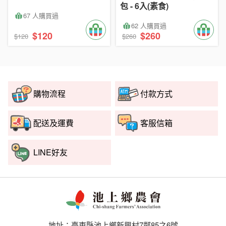
包 - 6入(素食)
67 人購買過
62 人購買過
$120
$260
$120
$260
購物流程
付款方式
配送及運費
客服信箱
LINE好友
地址：臺東縣池上鄉新興村7鄰85之6號