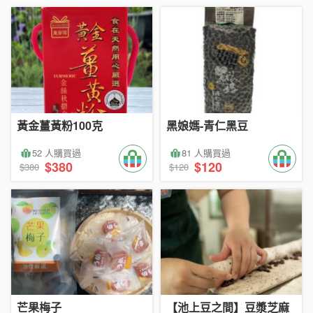
黃金薑黃粉100克
黑娘媽-青仁黑豆
52 人購買過
81 人購買過
$380
$120
$380
$120
芒果梅子
【池上豆之間】豆漿芝麻