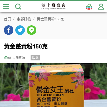
跳
到
主
首頁
東部好物
黃金薑黃粉150克
要
內
容
區
塊
黃金薑黃粉150克
常溫
66 人購買過