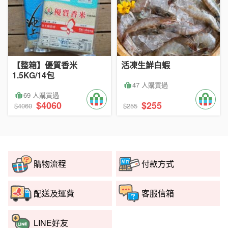
【整箱】優質香米
活凍生鮮白蝦
1.5KG/14包
47 人購買過
69 人購買過
$4060
$255
$4060
$255
購物流程
付款方式
配送及運費
客服信箱
LINE好友