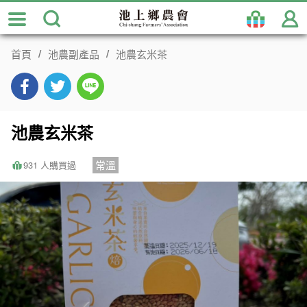
跳
到
主
首頁
池農副產品
池農玄米茶
要
內
容
區
塊
池農玄米茶
常溫
931 人購買過