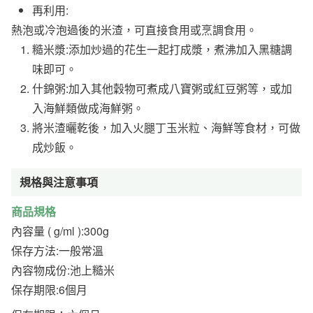
再利用:
熱泡或冷泡過後的米渣，可直接食用或烹調食用。
糙米漿:添加炒過的花生一起打成漿，煮沸加入黑糖調
味即可。
什錦粥:加入其他穀物可煮成八寶粥或紅豆粥等，或加
入海鮮類做成海鮮粥。
將米渣曬乾後，加入火腿丁玉米粒、海鮮等食材，可做
成炒飯。
規格與注意事項
商品規格
內容量 ( g/ml ):300g
保存方法:一般常溫
內容物成份:池上糙米
保存期限:6個月