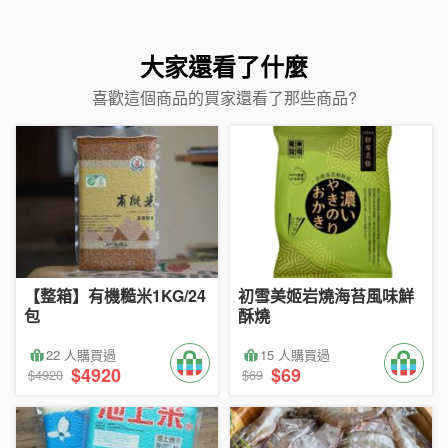
大家還看了什麼
喜歡這個商品的買家還看了那些商品?
【整箱】有機糙米1KG/24
初雪美姬岩燒海苔風味鮮
包
酥燒
22 人購買過
15 人購買過
$4920
$69
$4920
$69